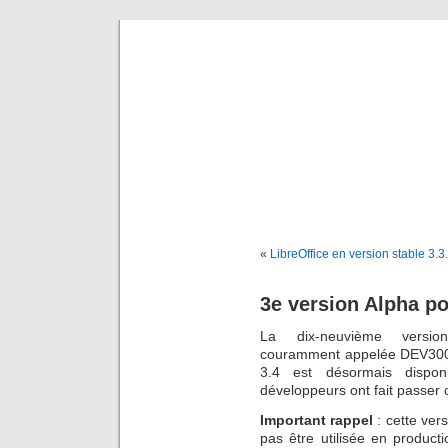
Portai
A l'ava
«
LibreOffice en version stable 3.3
3e version Alpha p
La dix-neuvième vers
couramment appelée DEV300_
3.4 est désormais dispon
développeurs ont fait passer 
Important rappel
: cette ver
pas être utilisée en product